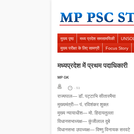
मुख्य पृष्ठ
मध्य प्रदेश समसामयिकी
UNSO
मुख्य परीक्षा के लिए सामग्री
Focus Story
मध्यप्रदेश में प्रथम पदाधिकारी
MP GK
- NA
राज्यपाल— डॉ. पट्टाभि सीतारमैया
मुख्यमंत्री— पं. रविशंकर शुक्ल
मुख्य न्यायाधीश— मो. हिदायतुल्ला
विधानसभाध्यक्ष— कुंजीलाल दुबे
विधानसभा उपाध्यक्ष— विष्णु विनायक सरवटे