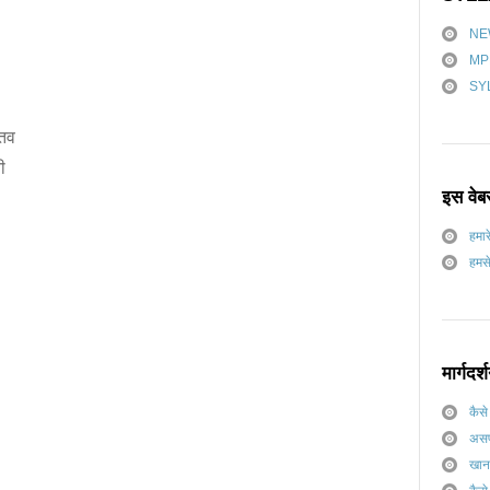
NE
MP
SY
्तव
ी
इस वेबस
हमारे
हमसे
मार्गदर्
कैसे
असफ
खान